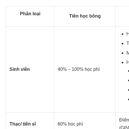
Phân loại
Tiên học bông
H
T
M
H
Sinh viên
40% – 100% học phí
Điểm
Thạc/ tiến sĩ
60% học phí
(GP