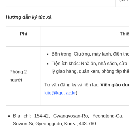
Hướng dẫn ký túc xá
Phí
Thiế
Bên trong: Giường, máy lạnh, điện thoạ
Tiện ích khác: Nhà ăn, nhà sách, cửa h
lý giao hàng, quán kem, phòng tập th
Phòng 2
người
Tư vấn đăng ký và liên lạc:
Viện giáo dụ
kiie@kgu. ac.kr
)
Địa chỉ: 154-42, Gwangyosan-Ro, Yeongtong-Gu,
Suwon-Si, Gyeonggi-do, Korea, 443-760