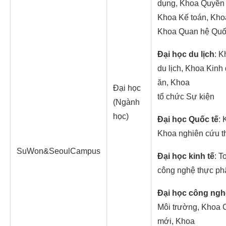
dụng, Khoa Quyền 
Khoa Kế toán, Kho
Khoa Quan hệ Quố
Đại học du lịch
: K
du lịch, Khoa Kin
ăn, Khoa
Đại học
tổ chức Sự kiện
(Ngành
học)
Đại học Quốc tế
:
Khoa nghiên cứu t
SuWon&SeoulCampus
Đại học kinh tế
: T
công nghệ thực ph
Đại học công ngh
Môi trường, Khoa C
mới, Khoa